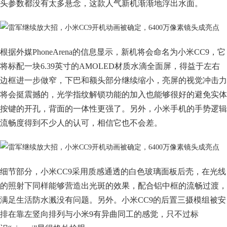
头参数都没有太多悬念，这款人气新机渐渐地浮出水面。
根据外媒PhoneArena的信息显示，新机将会命名为小米CC9，它
将标配一块6.39英寸的AMOLED材质水滴全面屏，得益于左右
边框进一步做窄，下巴和额头部分继续缩小，亮屏的视觉冲击力
将会挺震撼的，光学指纹解锁功能的加入也能够很好的避免实体
按键的开孔，背面的一体性更强了。另外，小米手机的手势逻辑
流畅度得到不少人的认可，相信它也不会差。
细节部分，小米CC9采用质感通透的白色玻璃面板后壳，在光线
的照射下同样能够营造出光斑的效果，配合铝中框的流畅过渡，
满足生活防水溅没有问题。另外。小米CC9的后置三摄模组被安
排在靠左竖向排列与小米9有异曲同工的感觉，只不过标