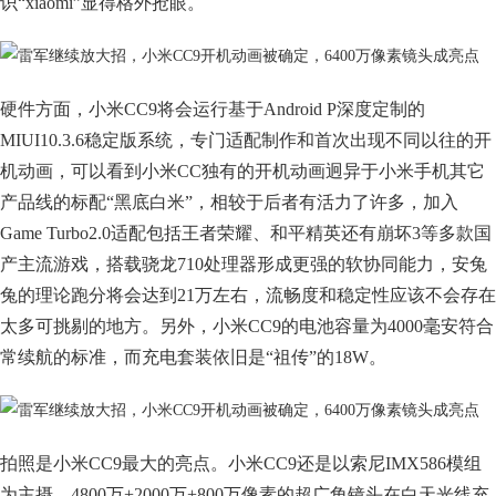
识“xiaomi”显得格外抢眼。
硬件方面，小米CC9将会运行基于Android P深度定制的
MIUI10.3.6稳定版系统，专门适配制作和首次出现不同以往的开
机动画，可以看到小米CC独有的开机动画迥异于小米手机其它
产品线的标配“黑底白米”，相较于后者有活力了许多，加入
Game Turbo2.0适配包括王者荣耀、和平精英还有崩坏3等多款国
产主流游戏，搭载骁龙710处理器形成更强的软协同能力，安兔
兔的理论跑分将会达到21万左右，流畅度和稳定性应该不会存在
太多可挑剔的地方。另外，小米CC9的电池容量为4000毫安符合
常续航的标准，而充电套装依旧是“祖传”的18W。
拍照是小米CC9最大的亮点。小米CC9还是以索尼IMX586模组
为主摄，4800万+2000万+800万像素的超广角镜头在白天光线充