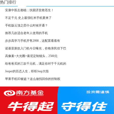
热门排行
安康中医左都稳；扶困济贫救苍生！
不足千元 史上最强红米手机要来了
手机版云顶之弈什么时候开通？
推荐几款适合老年人使用的手机
步步高学习手机开售2998，这配置看着有
诺基亚新款入门机今日曝光，价格亲民但下巴
高像素+大光圈+索尼定制镜头，2500元
给爸爸买的三款千元机，满足你对于千元机的
Jeeper的百态人生，听听Jeep大指
苹果手机ID被盗？这么做找回你的控制权