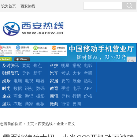
设为首页
西安热线
广告
及时资讯
要闻
焦点
科技
明星
搭配
电影
财经资讯
导购
新车
汽车
考试
大专
考研
娱乐
电脑
电视
电器
家居
要闻
展会
活动
时尚
数据
识别
数码
教育
手游
电子
APP
企业
商业
游记
摄影
商讯
导购
行情
价格
游戏
衣服
商家
画妆
微商
行情
要闻
您当前的位置 ：
主页
>
西安热线
>
企业
> 正文