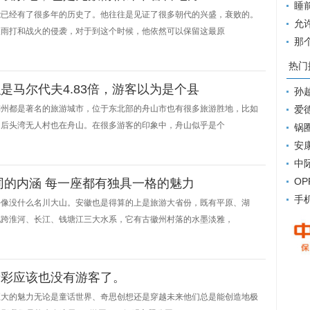
力水
睡
能已经有了很多年的历史了。他往往是见证了很多朝代的兴盛，衰败的。
维！
允
吹雨打和战火的侵袭，对于到这个时候，他依然可以保留这最原
长！
那
表扬
热门
是马尔代夫4.83倍，游客以为是个县
孙
湖州都是著名的旅游城市，位于东北部的舟山市也有很多旅游胜地，比如
爱
的后头湾无人村也在舟山。在很多游客的印象中，舟山似乎是个
锅
安
中
OP
同的内涵 每一座都有独具一格的魅力
手
好像没什么名川大山。安徽也是得算的上是旅游大省份，既有平原、湖
地跨淮河、长江、钱塘江三大水系，它有古徽州村落的水墨淡雅，
精彩应该也没有游客了。
巨大的魅力无论是童话世界、奇思创想还是穿越未来他们总是能创造地极