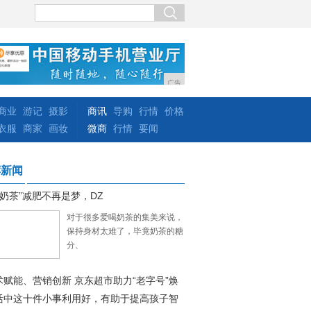
广告
商业
游记
摄影
商讯
导购
行情
价格
衣服
商家
画妆
微商
行情
要闻
荐新闻
“奶茶”减肥不再是梦，DZ
对于很多爱喝奶茶的集美来说，
保持身材太难了，毕竟奶茶的糖
分、
术赋能、营销创新 京东超市助力“老字号”焕
活中这十件小事利用好，有助于提高孩子智