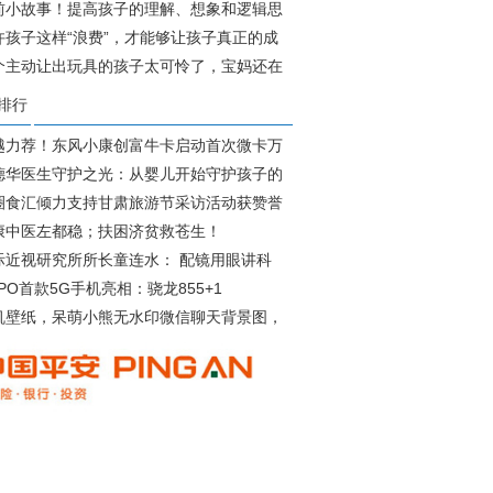
平
前小故事！提高孩子的理解、想象和逻辑思
龟
许孩子这样“浪费”，才能够让孩子真正的成
个主动让出玩具的孩子太可怜了，宝妈还在
，
排行
越力荐！东风小康创富牛卡启动首次微卡万
德华医生守护之光：从婴儿开始守护孩子的
圈食汇倾力支持甘肃旅游节采访活动获赞誉
康中医左都稳；扶困济贫救苍生！
际近视研究所所长童连水： 配镜用眼讲科
PO首款5G手机亮相：骁龙855+1
机壁纸，呆萌小熊无水印微信聊天背景图，