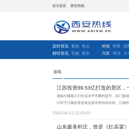
设为首页
西安热线
及时资讯
要闻
焦点
科技
明星
搭
财经资讯
导购
新车
汽车
考试
大
游戏
江苏投资89.53亿打造的景区
现如今随着人们生活水平不断的提升，出门旅
们对于江南的景色肯定是非常的向往的，江南
2020-04-22 11:03:03
山东最美村庄，曾是《红高粱