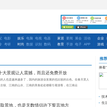
配
电影
娱乐
电脑
电视
电器
家居
要闻
展会
活动
企业
专
考研
时尚
数据
识别
数码
教育
手游
电子
APP
游戏
推
捧着
，十大景观让人震撼，而且还免费开放
游的人也是越来越多了，国内的旅游业发展的也比较的出色。在春天里人
的古镇、江南的山水、江南的美食处处都吸引着游客，在江南众
技
发
生
》取景地，也是无数情侣许下誓言地方