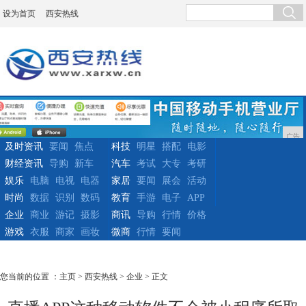
设为首页
西安热线
广告
及时资讯
要闻
焦点
科技
明星
搭配
电影
财经资讯
导购
新车
汽车
考试
大专
考研
娱乐
电脑
电视
电器
家居
要闻
展会
活动
时尚
数据
识别
数码
教育
手游
电子
APP
企业
商业
游记
摄影
商讯
导购
行情
价格
游戏
衣服
商家
画妆
微商
行情
要闻
您当前的位置 ：
主页
>
西安热线
>
企业
> 正文