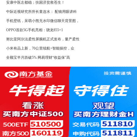
安康中医左都稳；扶困济贫救苍生！
中际近视研究所所长童连水： 配镜用眼讲科
手机壁纸，呆萌小熊无水印微信聊天背景图，
OPPO首款5G手机亮相：骁龙855+1
努比亚阿尔法柔性屏腕机正式发布，量产柔性
小米有品上新，70公里续航+智能操控，众
全额宝半月跌破5% 网易理财“收益保”高