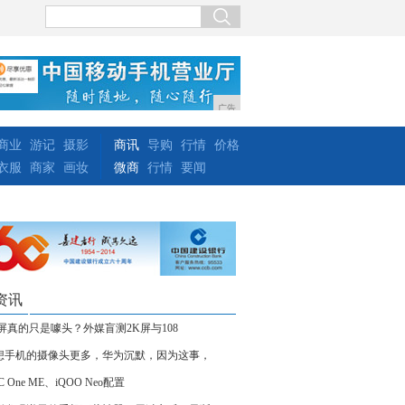
广告
商业
游记
摄影
商讯
导购
行情
价格
衣服
商家
画妆
微商
行情
要闻
资讯
K屏真的只是噱头？外媒盲测2K屏与108
想手机的摄像头更多，华为沉默，因为这事，
C One ME、iQOO Neo配置