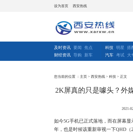
设为首页
西安热线
及时资讯
要闻
焦点
科技
明星
搭
财经资讯
导购
新车
汽车
考试
大
您当前的位置 ：
主页
>
西安热线
>
科技
> 正文
2K屏真的只是噱头？外媒
2021-02
如今5G手机已正式落地，而在屏幕显示领
年，也是时候该重新审视一下QHD（2