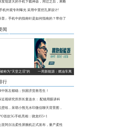
新发现逆天的手机下载神器，用过之后，果断
G手机外观专利曝光 采用中置挖孔屏设计!
科普」手机中的指南针是如何指南的？带你了
要闻
被称为“天堂之泪”的
一周新能源：燃油车离
排行
康中医左都稳；扶困济贫救苍生！
际近视研究所所长童连水： 配镜用眼讲科
机壁纸，呆萌小熊无水印微信聊天背景图，
PO首款5G手机亮相：骁龙855+1
比亚阿尔法柔性屏腕机正式发布，量产柔性