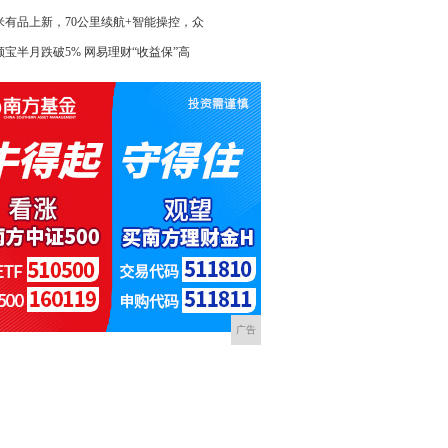
米有品上新，70公里续航+智能操控，众
额宝半月跌破5% 网易理财“收益保”高
广告