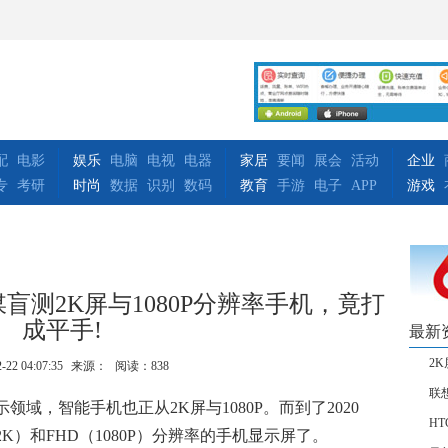
配
电影
娱乐
电脑
电视
电器
家居
要闻
展会
活动
企业
专
考研
时尚
数据
识别
数码
教育
手游
电子
APP
游戏
盲测2K屏与1080P分辨率手机，竟打
成平手!
最新
2
-22 04:07:35
来源：
阅读：838
联
域，智能手机也正从2K屏与1080P。而到了2020
HT
K）和FHD（1080P）分辨率的手机显示屏了。