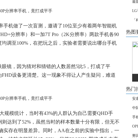
最
L
「
分辨率手机做了一次盲测，邀请了10位至少有着两年智能机
热图
HD+分辨率）和一加7T Pro（2K分辨率）两款手机各90
均调至100%，在把玩之后，实验者需要说出哪台手机
眼镜，因为猜对和猜错的人数居然5比5，打成了平
FHD设备更清楚。这一现象不得让人产生疑问，难道
热门
安
中
次大规模统计，当时有43%的人群认为自己需要QHD手
手
例则达到了52%，虽然当时的样本数量十分有限，但无不
OP
幕确实存在明显差异。同时，AA在之前的实验中指出，一
努