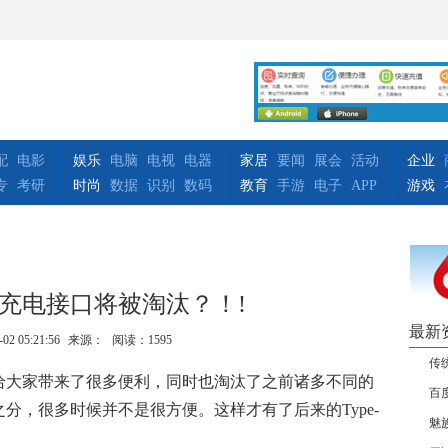
配
电影
娱乐
电脑
电视
电器
家居
要闻
展会
活动
企业
专
考研
时尚
数据
识别
数码
教育
手游
电子
APP
游戏
充电接口将被淘汰？！!
最新
-02 05:21:56
来源：
阅读：1595
传
给大家带来了很多便利，同时也淘汰了之前诸多不同的
百
分，很多时候并不是很方便。这样才有了后来的Type-
魅