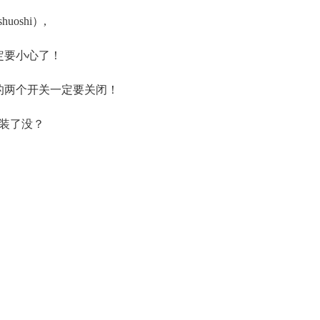
oshi）,
定要小心了！
量的两个开关一定要关闭！
都装了没？