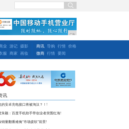
广告
商业
游记
摄影
商讯
导购
行情
价格
衣服
商家
画妆
微商
行情
要闻
资讯
统的安卓充电接口将被淘汰？！!
度朱颖：百度手机助手带创业者突围红海!
族销量翻番难掩“市场疲软”前景!