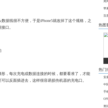
周
苹
百
数据线很不方便，于是iPhone5就改掉了这个规格，之
热图
据接口。
的
热门
梯形，每次充电或数据连接的时候，都要看准了，才能
安
至可以反面插进去，这样很容易损伤机器的充电口。
中
手
OP
努