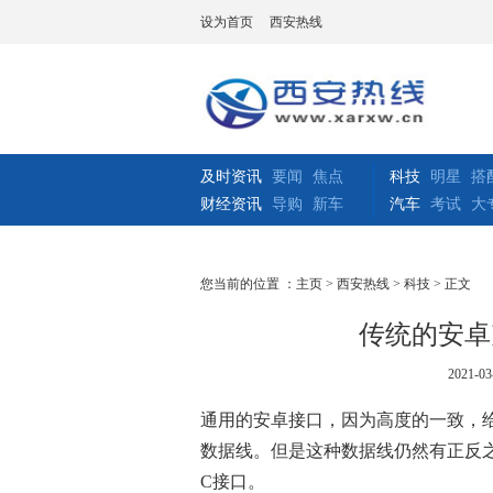
设为首页
西安热线
及时资讯
要闻
焦点
科技
明星
搭
财经资讯
导购
新车
汽车
考试
大
您当前的位置 ：
主页
>
西安热线
>
科技
> 正文
传统的安卓
2021-03
通用的安卓接口，因为高度的一致，
数据线。但是这种数据线仍然有正反之
C接口。