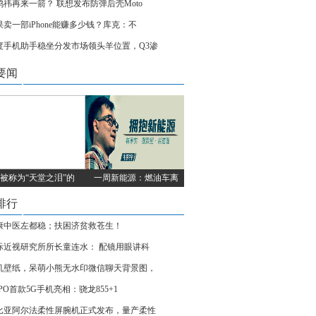
鸿祎再来一箭？ 联想发布防弹后壳Moto
果卖一部iPhone能赚多少钱？库克：不
度手机助手稳坐分发市场领头羊位置，Q3渗
要闻
被称为“天堂之泪”的
一周新能源：燃油车离
排行
康中医左都稳；扶困济贫救苍生！
际近视研究所所长童连水： 配镜用眼讲科
机壁纸，呆萌小熊无水印微信聊天背景图，
PO首款5G手机亮相：骁龙855+1
比亚阿尔法柔性屏腕机正式发布，量产柔性