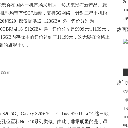
为
能都会在国内手机市场采用这一形式来发布新产品。就
H
，三款机型均带有“5G”后缀，支持5G网络。针对三星手机粉
业
和S20+都仅提供12+128GB可选，售价分别为
2+256GB以及16+512GB可选，售价分别是9999元/11199元，
热图
版，16GB内存版本的售价达到了11199元，这无疑在价格上
厂商的旗舰手机。
热门
安
中
手
G、Galaxy S20+ 5G、Galaxy S20 Ultra 5G这三款
OP
屏，挖孔位置和Note 10系列类似。由此，非常明显的是，虽
努