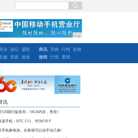
广告
商业
游记
摄影
商讯
导购
行情
价格
衣服
商家
画妆
微商
行情
要闻
资讯
星S20国行版发布：16GB内存，售价1
选手机：HTC U11、华为P30 P
果手机换电池，在家就可以动手自己换!