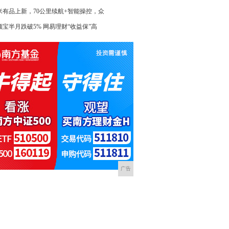
米有品上新，70公里续航+智能操控，众
额宝半月跌破5% 网易理财“收益保”高
广告