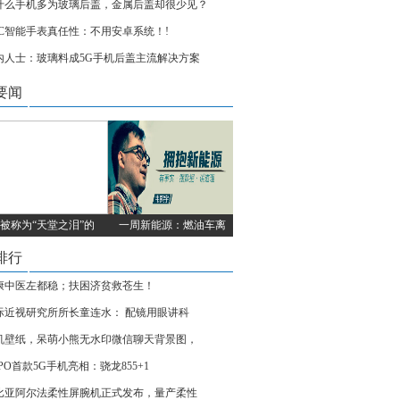
什么手机多为玻璃后盖，金属后盖却很少见？
TC智能手表真任性：不用安卓系统！!
内人士：玻璃料成5G手机后盖主流解决方案
要闻
被称为“天堂之泪”的
一周新能源：燃油车离
排行
康中医左都稳；扶困济贫救苍生！
际近视研究所所长童连水： 配镜用眼讲科
机壁纸，呆萌小熊无水印微信聊天背景图，
PO首款5G手机亮相：骁龙855+1
比亚阿尔法柔性屏腕机正式发布，量产柔性