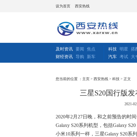
设为首页
西安热线
及时资讯
要闻
焦点
科技
明星
搭
财经资讯
导购
新车
汽车
考试
大
您当前的位置 ：
主页
>
西安热线
>
科技
> 正文
三星S20国行版发布
2021-02
2020年2月27日晚，和之前预告的
Galaxy S20系列机型，包括Galaxy S20 5
小米10系列一样，三星Galaxy S