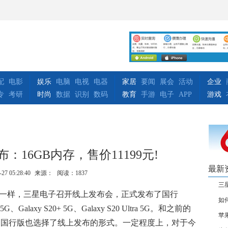
配
电影
娱乐
电脑
电视
电器
家居
要闻
展会
活动
企业
专
考研
时尚
数据
识别
数码
教育
手游
电子
APP
游戏
：16GB内存，售价11199元!
最新
-27 05:28:40
来源：
阅读：1837
三
时间一样，三星电子召开线上发布会，正式发布了国行
如何
G、Galaxy S20+ 5G、Galaxy S20 Ultra 5G。和之前的
苹
20系列国行版也选择了线上发布的形式。一定程度上，对于今