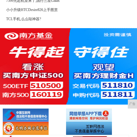
7399元起机皇来了,国行三星Galax
小小升级HTCDesire826上手图赏
TCL手机,么么哒神器?
广告