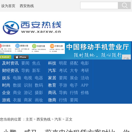
设为首页
西安热线
广告
及时资讯
要闻
焦点
科技
明星
搭配
电影
财经资讯
导购
新车
汽车
考试
大专
考研
娱乐
电脑
电视
电器
家居
要闻
展会
活动
时尚
数据
识别
数码
教育
手游
电子
APP
企业
商业
游记
摄影
商讯
导购
行情
价格
游戏
衣服
商家
画妆
微商
行情
要闻
您当前的位置 ：
主页
>
西安热线
>
汽车
> 正文