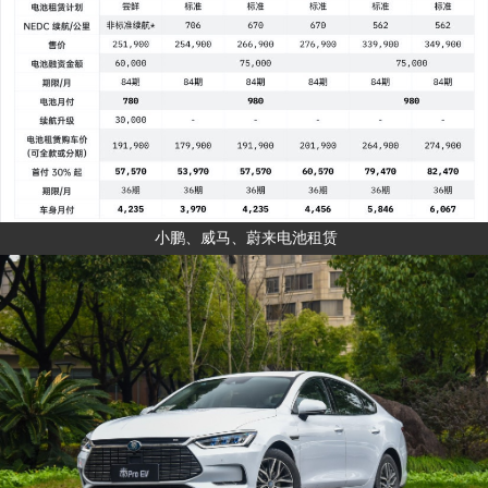
小鹏、威马、蔚来电池租赁