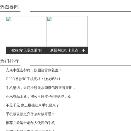
热图要闻
被称为“天堂之泪”的
新晋网红打卡景点，不
热门排行
安康中医左都稳；扶困济贫救苍生！
OPPO首款5G手机亮相：骁龙855+1
手机壁纸，呆萌小熊无水印微信聊天背景图，
小米有品上新，70公里续航+智能操控，众
不足千元 史上最强红米手机要来了
手机版云顶之弈什么时候开通？
推荐几款适合老年人使用的手机