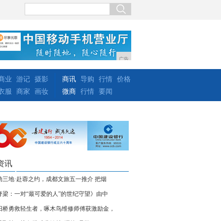
广告
商业
游记
摄影
商讯
导购
行情
价格
衣服
商家
画妆
微商
行情
要闻
资讯
动三地·赴蓉之约，成都文旅五一推介 把烟
脊梁：一对“最可爱的人”的世纪守望》由中
阳桥勇救轻生者，啄木鸟维修师傅获激励金，