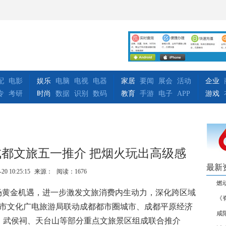
配
电影
娱乐
电脑
电视
电器
家居
要闻
展会
活动
企业
专
考研
时尚
数据
识别
数码
教育
手游
电子
APP
游戏
成都文旅五一推介 把烟火玩出高级感
最新
-20 10:25:15
来源：
阅读：1676
燃
旅市场黄金机遇，进一步激发文旅消费内生动力，深化跨区域
《
成都市文化广电旅游局联动成都都市圈城市、成都平原经济
咸
、武侯祠、天台山等部分重点文旅景区组成联合推介