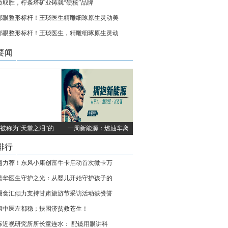
质取胜，柠条塔矿业铸就“硬核”品牌
都眼整形标杆！王琰医生精雕细琢原生灵动美
都眼整形标杆！王琰医生，精雕细琢原生灵动
要闻
被称为“天堂之泪”的
一周新能源：燃油车离
排行
越力荐！东风小康创富牛卡启动首次微卡万
德华医生守护之光：从婴儿开始守护孩子的
圈食汇倾力支持甘肃旅游节采访活动获赞誉
康中医左都稳；扶困济贫救苍生！
际近视研究所所长童连水： 配镜用眼讲科