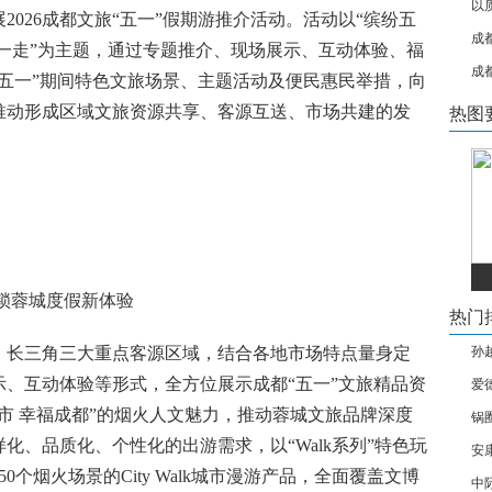
以
026成都文旅“五一”假期游推介活动。活动以“缤纷五
成
一走”为主题，通过专题推介、现场展示、互动体验、福
成
五一”期间特色文旅场景、主题活动及便民惠民举措，向
推动形成区域文旅资源共享、客源互送、市场共建的发
热图
锁蓉城度假新体验
热门
、长三角三大重点客源区域，结合各地市场特点量身定
孙
、互动体验等形式，全方位展示成都“五一”文旅精品资
爱
市 幸福成都”的烟火人文魅力，推动蓉城文旅品牌深度
锅
化、品质化、个性化的出游需求，以“Walk系列”特色玩
安
0个烟火场景的City Walk城市漫游产品，全面覆盖文博
中