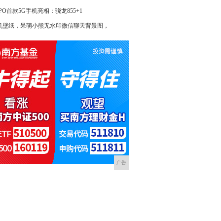
PO首款5G手机亮相：骁龙855+1
机壁纸，呆萌小熊无水印微信聊天背景图，
广告