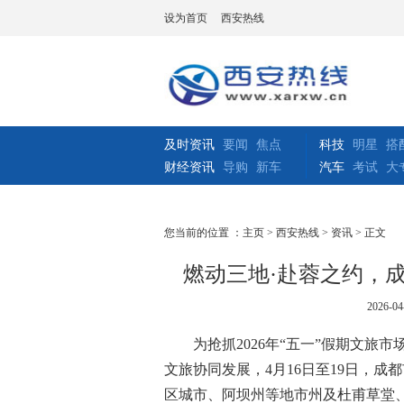
设为首页
西安热线
及时资讯
要闻
焦点
科技
明星
搭
财经资讯
导购
新车
汽车
考试
大
您当前的位置 ：
主页
>
西安热线
>
资讯
> 正文
燃动三地·赴蓉之约，
2026-04
为抢抓2026年“五一”假期文
文旅协同发展，4月16日至19日，
区城市、阿坝州等地市州及杜甫草堂