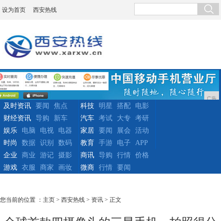
设为首页
西安热线
广告
及时资讯
要闻
焦点
科技
明星
搭配
电影
财经资讯
导购
新车
汽车
考试
大专
考研
娱乐
电脑
电视
电器
家居
要闻
展会
活动
时尚
数据
识别
数码
教育
手游
电子
APP
企业
商业
游记
摄影
商讯
导购
行情
价格
游戏
衣服
商家
画妆
微商
行情
要闻
您当前的位置 ：
主页
>
西安热线
>
资讯
> 正文