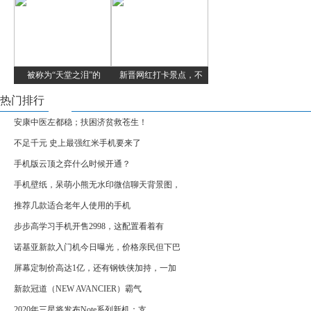
被称为“天堂之泪”的
新晋网红打卡景点，不
热门排行
安康中医左都稳；扶困济贫救苍生！
不足千元 史上最强红米手机要来了
手机版云顶之弈什么时候开通？
手机壁纸，呆萌小熊无水印微信聊天背景图，
推荐几款适合老年人使用的手机
步步高学习手机开售2998，这配置看着有
诺基亚新款入门机今日曝光，价格亲民但下巴
屏幕定制价高达1亿，还有钢铁侠加持，一加
新款冠道（NEW AVANCIER）霸气
2020年三星将发布Note系列新机：支