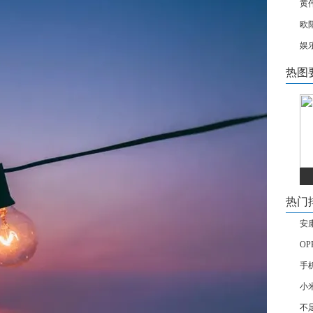
黄
欧
娱
热图
热门
安
OP
手
小
不