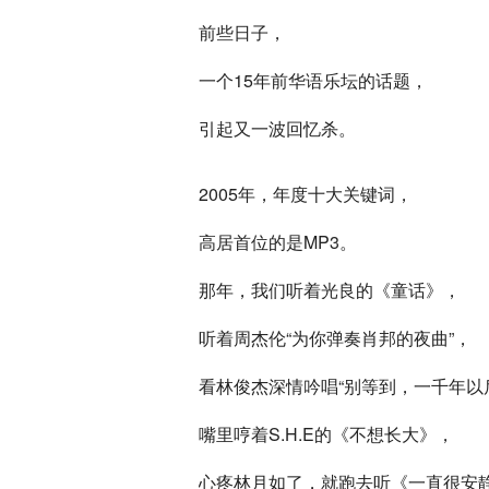
前些日子，
一个15年前华语乐坛的话题，
引起又一波回忆杀。
2005年，年度十大关键词，
高居首位的是MP3。
那年，我们听着光良的《童话》，
听着周杰伦“为你弹奏肖邦的夜曲”，
看林俊杰深情吟唱“别等到，一千年以
嘴里哼着S.H.E的《不想长大》，
心疼林月如了，就跑去听《一直很安