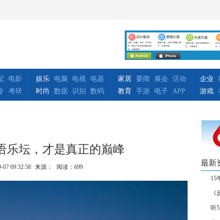
配
电影
娱乐
电脑
电视
电器
家居
要闻
展会
活动
企业
专
考研
时尚
数据
识别
数码
教育
手游
电子
APP
游戏
华语乐坛，才是真正的巅峰
最新
-07 09:32:58
来源：
阅读：699
1
《
听