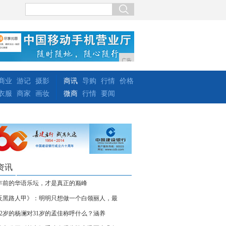
广告
商业
游记
摄影
商讯
导购
行情
价格
衣服
商家
画妆
微商
行情
要闻
资讯
5年前的华语乐坛，才是真正的巅峰
反黑路人甲》：明明只想做一个白领丽人，最
52岁的杨澜对31岁的孟佳称呼什么？涵养