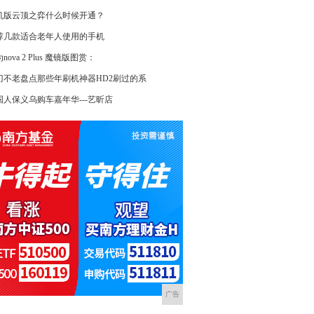
机版云顶之弈什么时候开通？
荐几款适合老年人使用的手机
nova 2 Plus 魔镜版图赏：
刀不老盘点那些年刷机神器HD2刷过的系
国人保义乌购车嘉年华---艺昕店
广告