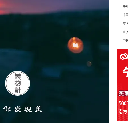
手
推
华为
宝
中