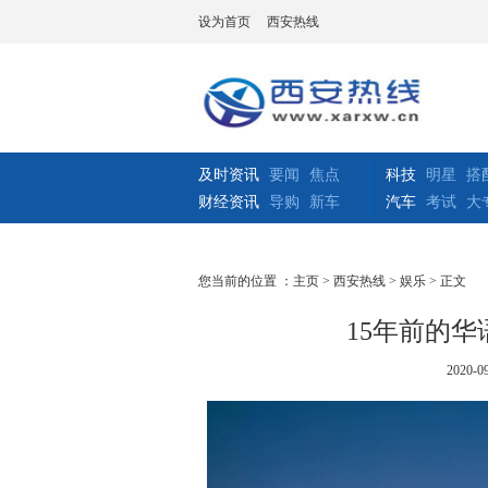
设为首页
西安热线
及时资讯
要闻
焦点
科技
明星
搭
财经资讯
导购
新车
汽车
考试
大
您当前的位置 ：
主页
>
西安热线
>
娱乐
> 正文
15年前的
2020-09