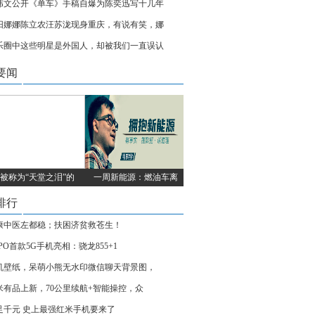
伟文公开《单车》手稿自爆为陈奕迅写十几年
阳娜娜陈立农汪苏泷现身重庆，有说有笑，娜
乐圈中这些明星是外国人，却被我们一直误认
要闻
被称为“天堂之泪”的
一周新能源：燃油车离
排行
康中医左都稳；扶困济贫救苍生！
PO首款5G手机亮相：骁龙855+1
机壁纸，呆萌小熊无水印微信聊天背景图，
米有品上新，70公里续航+智能操控，众
足千元 史上最强红米手机要来了