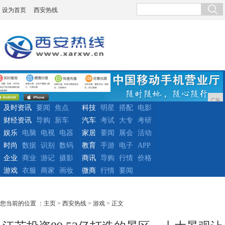
设为首页
西安热线
广告
及时资讯
要闻
焦点
科技
明星
搭配
电影
财经资讯
导购
新车
汽车
考试
大专
考研
娱乐
电脑
电视
电器
家居
要闻
展会
活动
时尚
数据
识别
数码
教育
手游
电子
APP
企业
商业
游记
摄影
商讯
导购
行情
价格
游戏
衣服
商家
画妆
微商
行情
要闻
您当前的位置 ：
主页
>
西安热线
>
游戏
> 正文