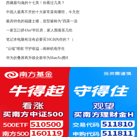
西藏最勾魂的十七美！你看过几美？
中国人最离不开的十大家常菜有哪些，今天您
极具特色的福建土楼，造型被称为“四菜一汤
一家五口挤43m²学区房，家人围着茶几吃
笔记本电脑有没有必要买16GB内存的？（
“云端”维权 守护权益 --南林机电学生
华为折叠屏再升级全新华为MateXs携H