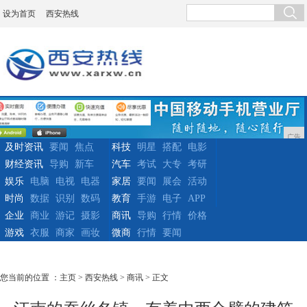
设为首页
西安热线
广告
及时资讯
要闻
焦点
科技
明星
搭配
电影
财经资讯
导购
新车
汽车
考试
大专
考研
娱乐
电脑
电视
电器
家居
要闻
展会
活动
时尚
数据
识别
数码
教育
手游
电子
APP
企业
商业
游记
摄影
商讯
导购
行情
价格
游戏
衣服
商家
画妆
微商
行情
要闻
您当前的位置 ：
主页
>
西安热线
>
商讯
> 正文