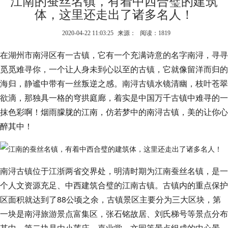
江南的蚕丝名镇，有着中西合璧的建筑
体，这里还走出了诸多名人！
2020-04-22 11:03:25
来源：
阅读：1819
在湖州市南浔区有一古镇，它有一个充满诗意的名字南浔，寻寻
觅觅难寻你，一个让人身未到心以至的古镇，它就像留洋而归的
海归，静谧中带有一丝叛逆之感。南浔古镇水镜清幽，枝叶苍翠
欲滴，那独具一格的穹拱庭廊，着实是中国万千古镇中难寻的一
抹色彩啊！烟雨朦胧的江南，仿若梦中的南浔古镇，美的让你心
醉其中！
南浔古镇位于江浙两省交界处，明清时期为江南蚕丝名镇，是一
个人文资源充足、中西建筑合璧的江南古镇。古镇内的重点保护
区面积就达到了88公顷之余，古镇景区主要分为三大区块，第
一块是南浔旅游景点富集区，张石铭故居、刘氏梯号等景点分布
其中。第二块是由小莲庄、嘉业堂、文园等景点组成的中心景