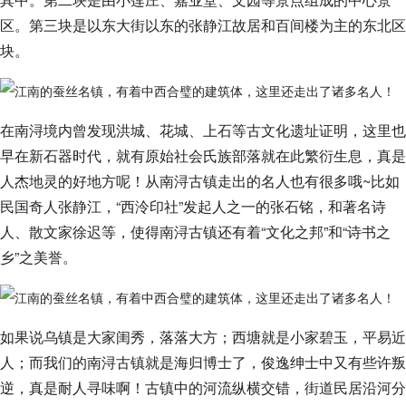
区。第三块是以东大街以东的张静江故居和百间楼为主的东北区
块。
在南浔境内曾发现洪城、花城、上石等古文化遗址证明，这里也
早在新石器时代，就有原始社会氏族部落就在此繁衍生息，真是
人杰地灵的好地方呢！从南浔古镇走出的名人也有很多哦~比如
民国奇人张静江，“西泠印社”发起人之一的张石铭，和著名诗
人、散文家徐迟等，使得南浔古镇还有着“文化之邦”和“诗书之
乡”之美誉。
如果说乌镇是大家闺秀，落落大方；西塘就是小家碧玉，平易近
人；而我们的南浔古镇就是海归博士了，俊逸绅士中又有些许叛
逆，真是耐人寻味啊！古镇中的河流纵横交错，街道民居沿河分