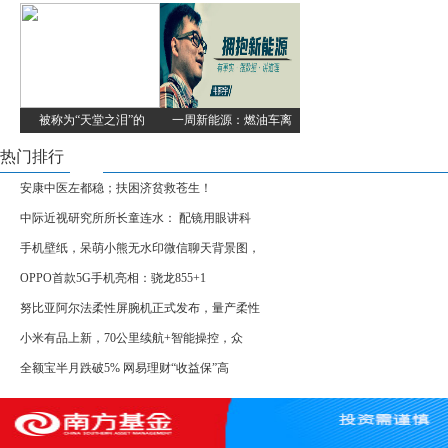
被称为“天堂之泪”的
一周新能源：燃油车离
热门排行
安康中医左都稳；扶困济贫救苍生！
中际近视研究所所长童连水： 配镜用眼讲科
手机壁纸，呆萌小熊无水印微信聊天背景图，
OPPO首款5G手机亮相：骁龙855+1
努比亚阿尔法柔性屏腕机正式发布，量产柔性
小米有品上新，70公里续航+智能操控，众
全额宝半月跌破5% 网易理财“收益保”高