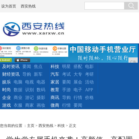
设为首页
西安热线
广告
及时资讯
要闻
焦点
科技
明星
搭配
电影
财经资讯
导购
新车
汽车
考试
大专
考研
娱乐
电脑
电视
电器
家居
要闻
展会
活动
时尚
数据
识别
数码
教育
手游
电子
APP
企业
商业
游记
摄影
商讯
导购
行情
价格
游戏
衣服
商家
画妆
微商
行情
要闻
您当前的位置 ：
主页
>
西安热线
>
科技
> 正文