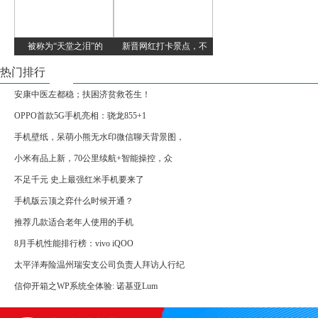
被称为“天堂之泪”的
新晋网红打卡景点，不
热门排行
安康中医左都稳；扶困济贫救苍生！
OPPO首款5G手机亮相：骁龙855+1
手机壁纸，呆萌小熊无水印微信聊天背景图，
小米有品上新，70公里续航+智能操控，众
不足千元 史上最强红米手机要来了
手机版云顶之弈什么时候开通？
推荐几款适合老年人使用的手机
8月手机性能排行榜：vivo iQOO
太平洋寿险温州瑞安支公司负责人拜访人行纪
信仰开箱之WP系统全体验: 诺基亚Lum