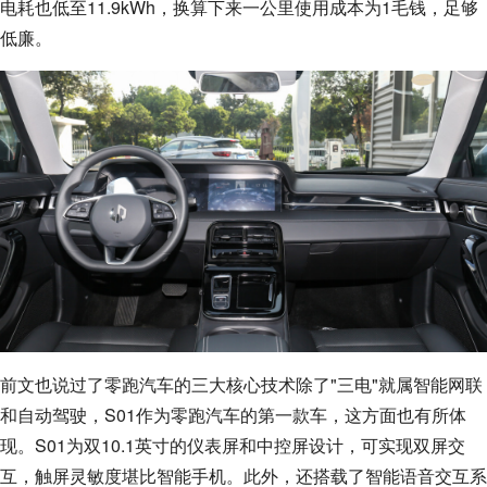
电耗也低至11.9kWh，换算下来一公里使用成本为1毛钱，足够
低廉。
前文也说过了零跑汽车的三大核心技术除了"三电"就属智能网联
和自动驾驶，S01作为零跑汽车的第一款车，这方面也有所体
现。S01为双10.1英寸的仪表屏和中控屏设计，可实现双屏交
互，触屏灵敏度堪比智能手机。此外，还搭载了智能语音交互系