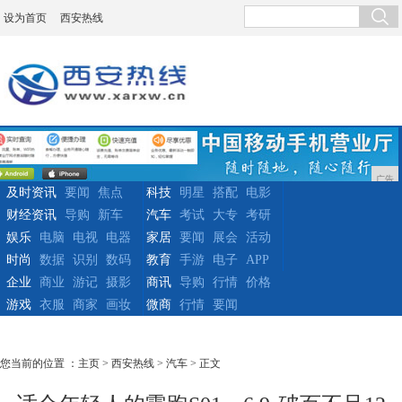
设为首页
西安热线
广告
及时资讯
要闻
焦点
科技
明星
搭配
电影
财经资讯
导购
新车
汽车
考试
大专
考研
娱乐
电脑
电视
电器
家居
要闻
展会
活动
时尚
数据
识别
数码
教育
手游
电子
APP
企业
商业
游记
摄影
商讯
导购
行情
价格
游戏
衣服
商家
画妆
微商
行情
要闻
您当前的位置 ：
主页
>
西安热线
>
汽车
> 正文